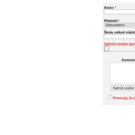
Autor:
*
Předmět:
*
Škola, odkud otázk
Vyberte soubor (p
Komentá
Potvrzuji, že