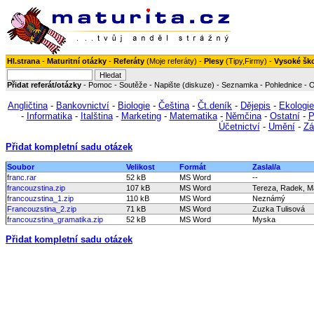
Hl.strana
-
Maturitní otázky
-
Referáty
(
Moje referáty
) -
Plesy
(
Tipy
,
Firmy
) -
Vysoké šk
Přidat referát/otázky
-
Pomoc
-
Soutěže
-
Napište (diskuze)
-
Seznamka
-
Pohlednice
-
O
Angličtina
-
Bankovnictví
-
Biologie
-
Čeština
-
Čt.deník
-
Dějepis
-
Ekologie
-
Informatika
-
Italština
-
Marketing
-
Matematika
-
Němčina
-
Ostatní
-
P
Účetnictví
-
Umění
-
Zá
Přidat kompletní sadu otázek
Soubor
Velikost
Formát
Zaslal/a
franc.rar
52 kB
MS Word
--
francouzstina.zip
107 kB
MS Word
Tereza, Radek, M
francouzstina_1.zip
110 kB
MS Word
Neznámý
Francouzstina_2.zip
71 kB
MS Word
Zuzka Tulisová
francouzstina_gramatika.zip
52 kB
MS Word
Myska
Přidat kompletní sadu otázek